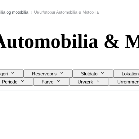
lia og motobilia
Ur/ur/stopur Automobilia & Motobilia
Automobilia & M
gori
Reservepris
Slutdato
Lokation
Periode
Farve
Urværk
Urremmens