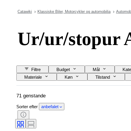
Catawiki
Klassiske Biler, Motorcykler og automobilia
Automobi
Ur/ur/stopur 
Filtre
Budget
Mål
Kate
Materiale
Køn
Tilstand
Urkassens diameter
Model
71 genstande
Sorter efter
anbefalet