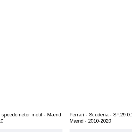
0 speedometer motif - Mænd 
Ferrari - Scuderia - SF.29.0.
10
Mænd - 2010-2020