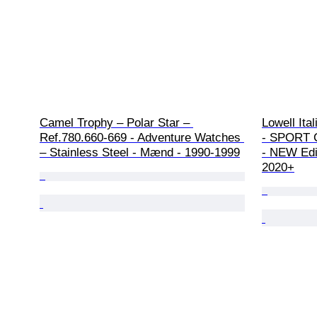
Camel Trophy – Polar Star – 
Lowell It
Ref.780.660-669 - Adventure Watches 
- SPORT C
– Stainless Steel - Mænd - 1990-1999
- NEW Edi
2020+