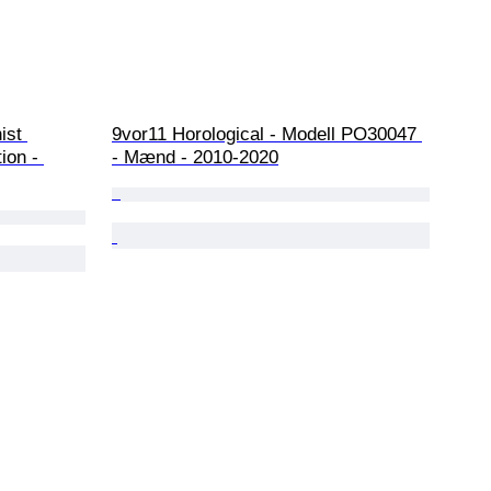
ist 
9vor11 Horological - Modell PO30047 
ion - 
- Mænd - 2010-2020