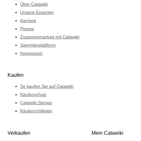
über die geteilte Leidenschaft zu führen. Auf diese
Über Catawiki
Weise trägt er gerne dazu bei, die Popularität von
Unsere Experten
Catawiki unter den Sammlern zu steigern.
Karriere
Presse
Zusammenarbeit mit Catawiki
Sammlerplattform
Impressum
Kaufen
So kaufen Sie auf Catawiki
Käuferschutz
Catawiki Stories
Käuferrichtlinien
Verkaufen
Mein Catawiki