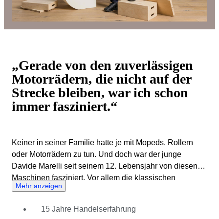
„Gerade von den zuverlässigen
Motorrädern, die nicht auf der
Strecke bleiben, war ich schon
immer fasziniert.“
Keiner in seiner Familie hatte je mit Mopeds, Rollern
oder Motorrädern zu tun. Und doch war der junge
Davide Marelli seit seinem 12. Lebensjahr von diesen
Maschinen fasziniert. Vor allem die klassischen
Mehr anzeigen
Motorräder aus den 1950er Jahren und natürlich auch
die Vespa fanden seine besondere Beachtung. Somit
15 Jahre Handelserfahrung
dauerte es auch nicht lange, bis er selbst mit dem