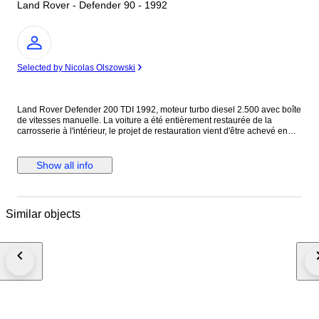
Land Rover - Defender 90 - 1992
Expert
Selected by Nicolas Olszowski
Land Rover Defender 200 TDI 1992, moteur turbo diesel 2.500 avec boîte
de vitesses manuelle. La voiture a été entièrement restaurée de la
carrosserie à l'intérieur, le projet de restauration vient d'être achevé en
juin 2023 en Italie (ancienne CG). La carrosserie et la peinture sont en
excellent état, sans trace de choc ni de rouille. Elle est en très bon état
mécanique, en juin 2023 une révision a été effectuée avec remplacement
Show all info
de l'huile moteur, du filtre à huile, du filtre à carburant et du filtre à air. La
distribution a été vérifiée mais n'a pas été modifiée. Elle sort de révision
avec facture à l’appui pour passer le contrôle technique et avoir la CG
française. Le tuyau d'échappement a été remplacé par un nouveau. Elle
Similar objects
ne présente aucun défaut électrique, la mécanique est en ordre à
l'exception d'un léger suintement d'huile au niveau des joints du moteur,
mais cela est très courant pour une voiture de cet âge et de cette taille.
Elle était bleue à l'origine, mais a été repeinte en noir brillant avec des
jantes noires. Extérieurement, le capot a été remplacé par un capot en
fibre de verre provenant du modèle Puma, la calandre a été redessinée et
elle est équipée de phares à DEL entièrement restaurés et d'un passage
de roue arrière. Grilles de protection en amande sur les pare-chocs avant,
grilles de seuil de porte et bas de caisse. Pneus et amortisseurs arrière
neufs. Volant en bois. Un système d'infodivertissement avec un écran de