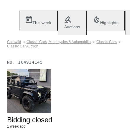
This week
Highlights
Auctions
Catawiki
Classic Cars, Motorcycles & Automobilia
Classic Cars
Classic Car Auction
NO.
104914145
No longer available
Bidding closed
1 week ago