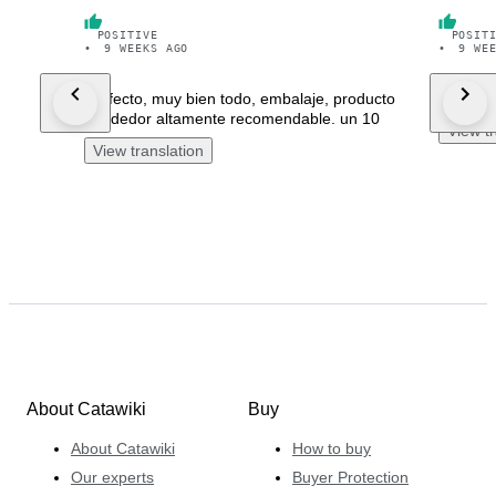
POSITIVE
POSIT
•
9 WEEKS AGO
•
9 WE
Perfecto, muy bien todo, embalaje, producto
Todo pe
Vendedor altamente recomendable. un 10
View tr
View translation
About Catawiki
Buy
About Catawiki
How to buy
Our experts
Buyer Protection