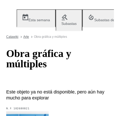
Esta semana
Subastas de
Subastas
Catawiki
Arte
Obra gráfica y múltiples
Obra gráfica y
múltiples
Este objeto ya no está disponible, pero aún hay
mucho para explorar
N.º
102680821