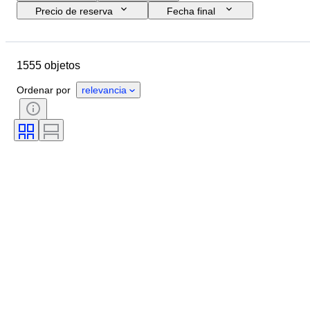
Precio de reserva
Fecha final
Firma
Presupuesto
Tamaño
Objeto
Período
1555 objetos
Ubicación
Técnica
Tema
Estado
Estilo
Color
Ordenar por
relevancia