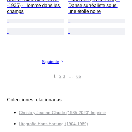
-1935) - Homme dans les 
Danse surréaliste sous 
champs
une étoile noire
Siguiente
1
2
3
…
65
Colecciones relacionadas
Christo y Jeanne-Claude (1935-2020) Imprimir
Litografía Hans Hartung (1904-1989)