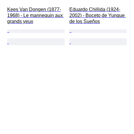
Kees Van Dongen (1877-
Eduardo Chillida (1924-
1968) - Le mannequin aux 
2002) - Boceto de Yunque 
grands yeux
de los Sueños