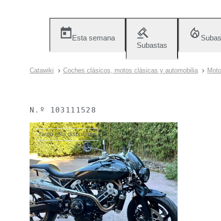
Esta semana
Subas
Subastas
Catawiki
Coches clásicos, motos clásicas y automobilia
Moto
N.º
103111528
Ya no está disponible