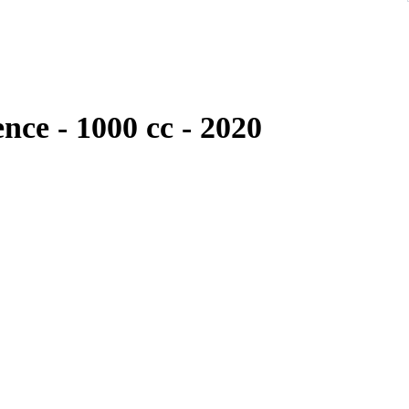
ce - 1000 cc - 2020
t.
 Beringer (frein et embrayage) procurent une douceur et une
ues sont en carbone, le cadre en Titane et tous les composants