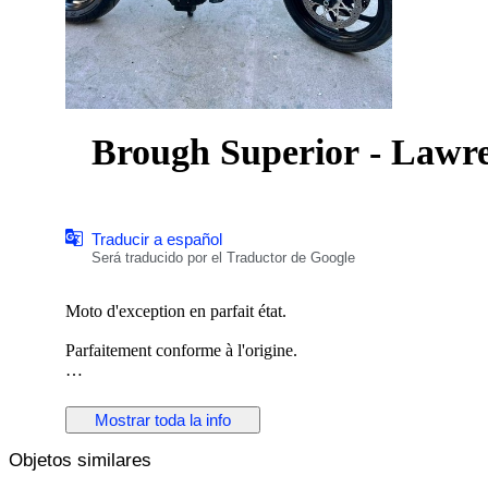
Brough Superior - Lawren
Traducir a español
Será traducido por el Traductor de Google
Moto d'exception en parfait état.
Parfaitement conforme à l'origine.
Pour passionnés.
Mostrar toda la info
Entretenue chez Brough Superior tout fonctionne parfaitemen
Usure des pneus 20% à l’avant, 40% à l’arrière. L’équipement
Objetos similares
efficacité incroyable dans l’utilisation. Reservoir et garde-bo
mécaniques ainsi que les roues sont usinés dans la masse.