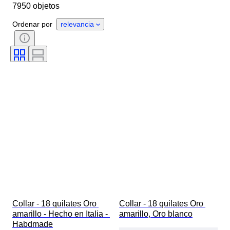
7950 objetos
País de origen
Material
Género
Estado
Piedra
Ordenar por
relevancia
Certificado
Ley
Estilo
Corte
Pureza
Grado de color
Color exacto
Tamaño del artículo
Transparencia de la piedra preciosa
Tratamiento
Tipo de diamante
Lustre de la perla
Intensidad de color fantasía
Matiz de color fantasía
Era
Collar - 18 quilates Oro 
Collar - 18 quilates Oro 
amarillo - Hecho en Italia - 
amarillo, Oro blanco
Habdmade