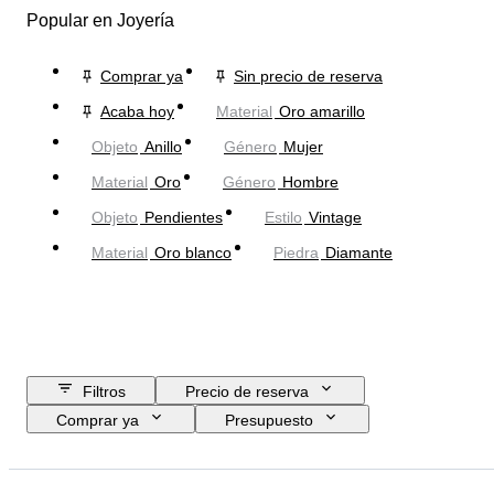
Popular en Joyería
Comprar ya
Sin precio de reserva
Acaba hoy
Material
Oro amarillo
Objeto
Anillo
Género
Mujer
Material
Oro
Género
Hombre
Objeto
Pendientes
Estilo
Vintage
Material
Oro blanco
Piedra
Diamante
Filtros
Precio de reserva
Comprar ya
Presupuesto
Fecha final
Ubicación
Marca
Objeto