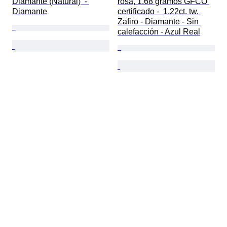
Diamante (Natural)  - 
rosa, 1.68 gramos GFCO 
Diamante
certificado -  1.22ct. tw. 
Zafiro - Diamante - Sin 
calefacción - Azul Real