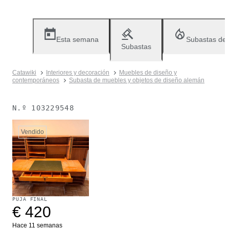
Esta semana
Subastas de
Subastas
Catawiki
Interiores y decoración
Muebles de diseño y
contemporáneos
Subasta de muebles y objetos de diseño alemán
N.º
103229548
Vendido
PUJA FINAL
€ 420
Hace 11 semanas