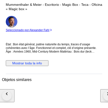
Mummenthaler & Meier - Escritorio - Magic Box - Teca - Oficina
« Magic box »
Experto
Seleccionado por Alexander Fahl
État : Bon état général, patine naturelle du temps, traces d’usage
cohérentes avec l’âge. Fonctionnel et complet, clé d’origine présente.
Âge : Années 1960, Mid-Century Modern Matériau : Bois dur (teck
probable), surface d’écriture en feutre vert, quincaillerie en laiton et métal
Origine : Suisse Dimensions : 82,5 cm de largeur (fermé) x 54 cm de
profondeur x 113,5 cm de hauteur. Ouvert : 167 cm de largeur x 80 cm de
Mostrar toda la info
profondeur Couleurs : Brun chaud, surface verte Informations
supplémentaires : Bureau secrétaire “Magic Box” conçu par
Mummenthaler & Meier, Suisse. Cabinet pliant qui se transforme en
espace de travail complet : surface d’écriture gainée de feutre vert,
Objetos similares
nombreux casiers de rangement, tiroirs et compartiments. Clé d’origine
incluse. Pièce rare, cotée entre 2 500 € et 5 000 € sur les marchés de
design vintage internationaux.