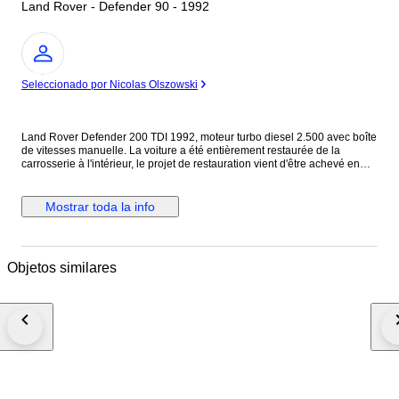
Land Rover - Defender 90 - 1992
Experto
Seleccionado por Nicolas Olszowski
Land Rover Defender 200 TDI 1992, moteur turbo diesel 2.500 avec boîte
de vitesses manuelle. La voiture a été entièrement restaurée de la
carrosserie à l'intérieur, le projet de restauration vient d'être achevé en
juin 2023 en Italie (ancienne CG). La carrosserie et la peinture sont en
excellent état, sans trace de choc ni de rouille. Elle est en très bon état
mécanique, en juin 2023 une révision a été effectuée avec remplacement
Mostrar toda la info
de l'huile moteur, du filtre à huile, du filtre à carburant et du filtre à air. La
distribution a été vérifiée mais n'a pas été modifiée. Elle sort de révision
avec facture à l’appui pour passer le contrôle technique et avoir la CG
française. Le tuyau d'échappement a été remplacé par un nouveau. Elle
Objetos similares
ne présente aucun défaut électrique, la mécanique est en ordre à
l'exception d'un léger suintement d'huile au niveau des joints du moteur,
mais cela est très courant pour une voiture de cet âge et de cette taille.
Elle était bleue à l'origine, mais a été repeinte en noir brillant avec des
jantes noires. Extérieurement, le capot a été remplacé par un capot en
fibre de verre provenant du modèle Puma, la calandre a été redessinée et
elle est équipée de phares à DEL entièrement restaurés et d'un passage
de roue arrière. Grilles de protection en amande sur les pare-chocs avant,
grilles de seuil de porte et bas de caisse. Pneus et amortisseurs arrière
neufs. Volant en bois. Un système d'infodivertissement avec un écran de