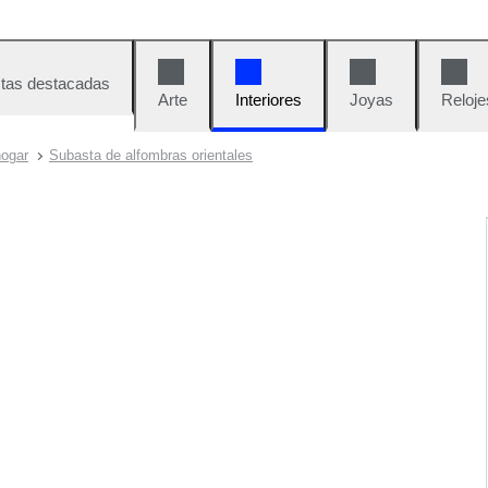
tas destacadas
Arte
Interiores
Joyas
Reloje
hogar
Subasta de alfombras orientales