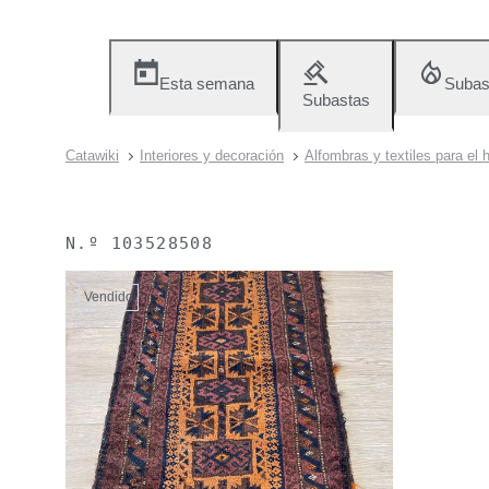
Esta semana
Subas
Subastas
Catawiki
Interiores y decoración
Alfombras y textiles para el 
N.º
103528508
Vendido