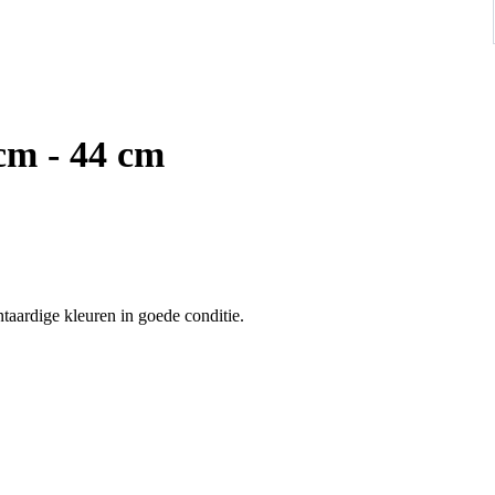
cm - 44 cm
Antieke Afghaan beloudj graantas 96 x 44 cm met mooie plantaardige kleuren in goede conditie.