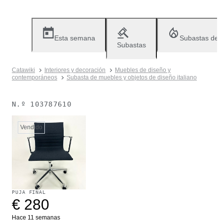
Esta semana
Subastas de
Subastas
Catawiki
Interiores y decoración
Muebles de diseño y
contemporáneos
Subasta de muebles y objetos de diseño italiano
N.º
103787610
Vendido
PUJA FINAL
€ 280
Hace 11 semanas