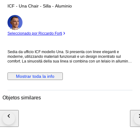
ICF - Una Chair - Silla - Aluminio
Experto
Seleccionado por Riccardo Forti
Sedia da ufficio ICF modello Una. Si presenta con linee eleganti e
moderne, utilizzando materiali funzionali e un design incentrato sul
comfort. La sinuosità della sua linea si combina con un telaio in alluminio
essenziale e robusto. Presenta una base a 5 razze su ruote, girevole e
regolabile in altezza, mentre la seduta è in tessuto color nero/blu. In
ottime condizioni, con lievi segni del tempo, come da foto.
Mostrar toda la info
Objetos similares