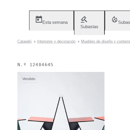
Esta semana
Subas
Subastas
Catawiki
Interiores y decoración
Muebles de diseño y contem
N.º
12484645
Vendido