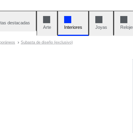
tas destacadas
Arte
Interiores
Joyas
Reloje
poráneos
Subasta de diseño (exclusivo)