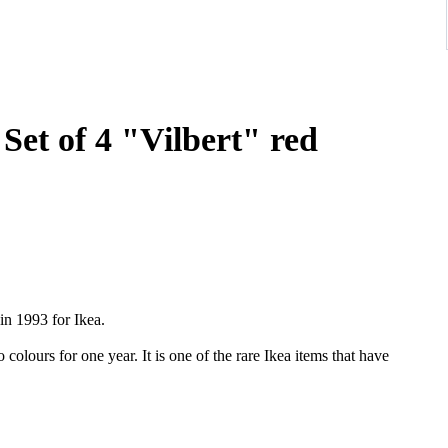
Set of 4 "Vilbert" red
in 1993 for Ikea.
 colours for one year. It is one of the rare Ikea items that have
tion, with the original Verner Panton label.