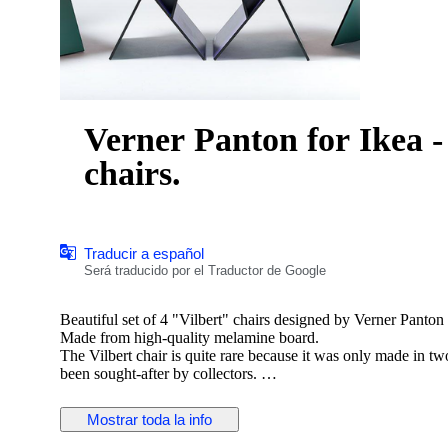
Verner Panton for Ikea - 
chairs.
Traducir a español
Será traducido por el Traductor de Google
Beautiful set of 4 "Vilbert" chairs designed by Verner Panton 
Made from high-quality melamine board.
The Vilbert chair is quite rare because it was only made in two
been sought-after by collectors.
The 4 chairs are in the same colour and are in very good condi
Express shipping available by request.
Mostrar toda la info