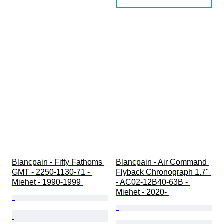
Blancpain - Fifty Fathoms 
Blancpain - Air Command 
GMT - 2250-1130-71 - 
Flyback Chronograph 1.7" 
Miehet - 1990-1999 
- AC02-12B40-63B - 
Miehet - 2020- 