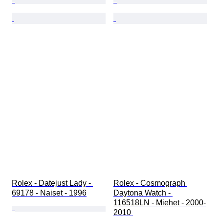
Rolex - Datejust Lady - 
Rolex - Cosmograph 
69178 - Naiset - 1996
Daytona Watch - 
116518LN - Miehet - 2000-
2010 