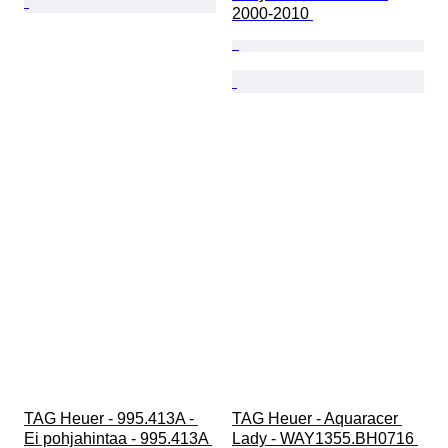
2000-2010 
TAG Heuer - 995.413A - 
TAG Heuer - Aquaracer 
Ei pohjahintaa - 995.413A 
Lady - WAY1355.BH0716 