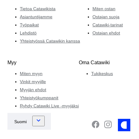
Tietoa Catawikista
Miten ostan
Asiantuntijamme
Ostajan suoja
Työpaikat
Catawiki-tarinat
Lehdistö
Ostajan ehdot
Yhteistyössä Catawikin kanssa
Myy
Oma Catawiki
Miten myyn
Tukikeskus
Vinkit myyjille
Myyjän ehdot
Yhteistyökumppanit
Ryhdy Catawiki Live -myyjäksi