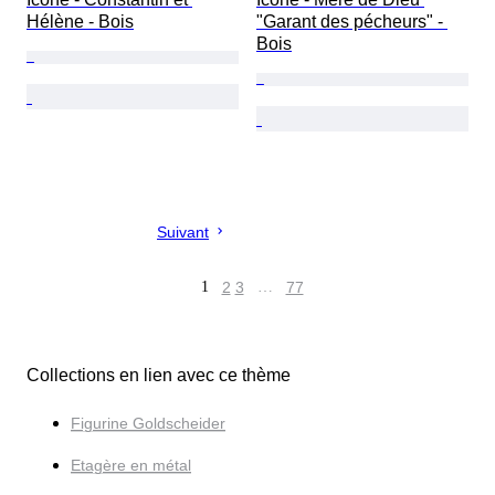
Hélène - Bois
"Garant des pécheurs" - 
Bois
Suivant
1
2
3
…
77
Collections en lien avec ce thème
Figurine Goldscheider
Etagère en métal