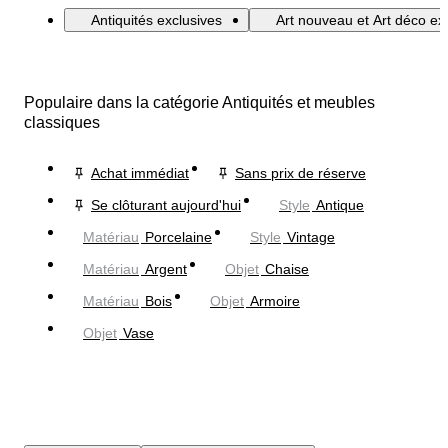
Antiquités exclusives
Art nouveau et Art déco exc
Populaire dans la catégorie Antiquités et meubles
classiques
Achat immédiat
Sans prix de réserve
Se clôturant aujourd'hui
Style
Antique
Matériau
Porcelaine
Style
Vintage
Matériau
Argent
Objet
Chaise
Matériau
Bois
Objet
Armoire
Objet
Vase