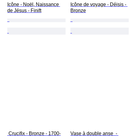
Icône - Noël, Naissance 
Icône de voyage - Déisis - 
de Jésus - Finift
Bronze
 Crucifix - Bronze - 1700-
Vase à double anse  - 