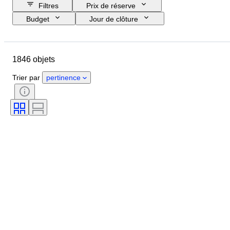
Filtres
Prix de réserve
Budget
Jour de clôture
Pays
Format
Dimensions
Marque
Objet
1846 objets
Pays d’origine
Matériau
Genre
État
Époque
Trier par
pertinence
Certificat
Thème
Style
Signature
Couleur
Mouvement de montre
Réserve de marche
Sonnerie
Type de pendule
Époque
Diamètre du boîtier
Original / Réplique
Créateur
Provenance