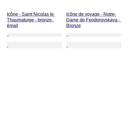
Icône - Saint Nicolas le 
Icône de voyage - Notre-
Thaumaturge - bronze, 
Dame de Feodorovskaya - 
émail
Bronze