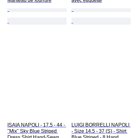
Manteau de fourrure
avec étiquette
ISAIA NAPOLI - 17.5 - 44 - 
LUIGI BORRELLI NAPOLI 
"Mix" Sky Blue Striped 
- Size 14.5 - 37 (S) - Shirt 
Dress Shirt Hand-Sewn 
Blue Striped - 8 Hand 