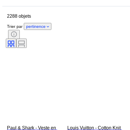
Jour de clôture
Pays
Marque
Objet
2288 objets
Pays d’origine
Matériau
Genre
État
Époque
Trier par
pertinence
Style
Couleur
Taille du vêtement
Taille de l’article
Époque
Motif
Taille du col de chemise
Accessoires inclus
Pointure
Paul & Shark - Veste en 
Louis Vuitton - Cotton Knit 