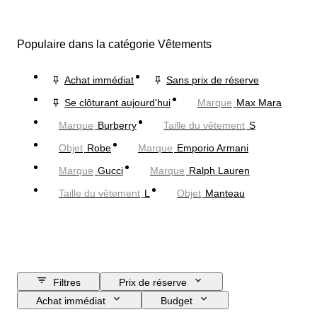
Populaire dans la catégorie Vêtements
Achat immédiat
Sans prix de réserve
Se clôturant aujourd'hui
Marque
Max Mara
Marque
Burberry
Taille du vêtement
S
Objet
Robe
Marque
Emporio Armani
Marque
Gucci
Marque
Ralph Lauren
Taille du vêtement
L
Objet
Manteau
Filtres
Prix de réserve
Achat immédiat
Budget