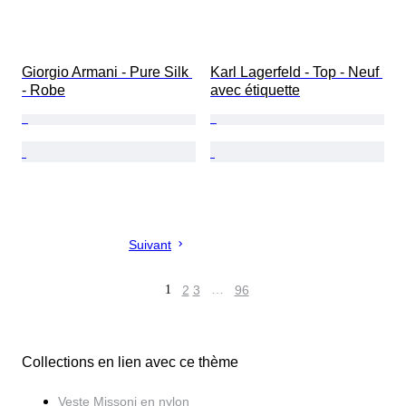
Giorgio Armani - Pure Silk 
Karl Lagerfeld - Top - Neuf 
- Robe
avec étiquette
Suivant
1
2
3
…
96
Collections en lien avec ce thème
Veste Missoni en nylon