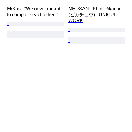
MrKas - “We never meant 
MEDSAN - Klimt Pikachu 
to complete each other..”
(ピカチュウ) - UNIQUE 
WORK