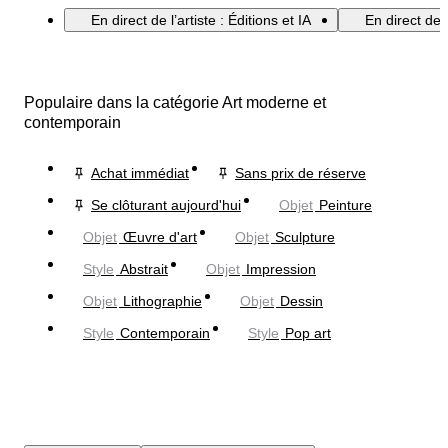
En direct de l’artiste : Éditions et IA
En direct de 
Populaire dans la catégorie Art moderne et
contemporain
Achat immédiat
Sans prix de réserve
Se clôturant aujourd'hui
Objet
Peinture
Objet
Œuvre d'art
Objet
Sculpture
Style
Abstrait
Objet
Impression
Objet
Lithographie
Objet
Dessin
Style
Contemporain
Style
Pop art