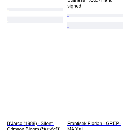
Stillness · XXL · Hand 
signed
B'Jarco (1988) - Silent 
Frantisek Florian - GREP-
Crimson Bloom (静かな紅
MA XXL