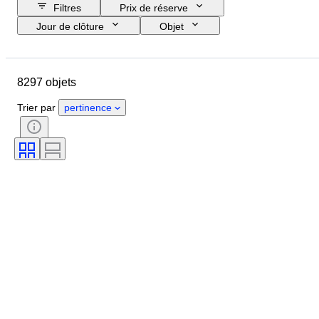
Filtres
Prix de réserve
Jour de clôture
Objet
Budget
Format
Style
Technique
Artiste
Pays
8297 objets
Thème
Époque
Signature
Couleur
Vendu(e) par
Trier par
pertinence
Édition