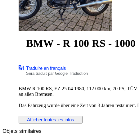
BMW - R 100 RS - 1000 c
Traduire en français
Sera traduit par Google Traduction
BMW R 100 RS, EZ 25.04.1980, 112.000 km, 70 PS, TÜV neu
an allen Bremsen.
Das Fahrzeug wurde über eine Zeit von 3 Jahren restauriert. D
Teillackierung.
Afficher toutes les infos
Alles was motorentechnisch notwendig war wurde an Motoren
Objets similaires
Die Felgen wurden neu lackiert und bekamen Bridgestone-R