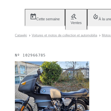
Cette semaine
À la un
Ventes
Catawiki
Voitures et motos de collection et automobilia
Motos 
Nº
102966785
Plus disponible