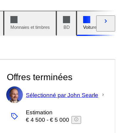
Monnaies et timbres
BD
Voitures et motos
V
Offres terminées
Sélectionné par John Searle
Expert
Estimation
€ 4 500
-
€ 5 000