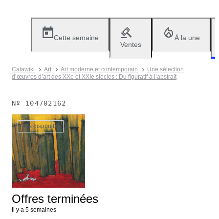
Cette semaine
À la une
Ventes
Catawiki
Art
Art moderne et contemporain
Une sélection
d’œuvres d’art des XXe et XXIe siècles : Du figuratif à l’abstrait
Nº
104702162
Plus disponible
Offres terminées
Il y a 5 semaines