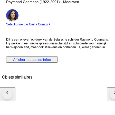
Raymond Coemans (1922-2001) - Meeuwen
Expert
Sélectionné par Giulia Couzzi
Dit is een olieverf op doek van de Belgische schilder Raymond Coumans.
Hij werkte in een neo-expressionistische stijl en schilderde voornamelijk
het Pajottenland, maar ook stillevens en portretten. Hij werd geboren in
Maastricht in 1922 en was autodidact. Hij nam deel aan talrijke
tentoonstellingen en zijn werk is aangekocht door verschillende
Belgische en buitenlandse musea. Afmetingen: 80 x 120 cm Afmetingen
Afficher toutes les infos
met lijst: 86 x 126 cm Provenance: Particuliere collectie, Nederland
Bezichtiging is uiteraard mogelijk. Daarnaast beschikken wij over onze
eigen in-house lijstenmakerij, die zijn 85e jubileumjaar viert. Verder
maken wij gebruik van restauratoren uit de brancheorganisatie:
Objets similaires
'Restauratoren Nederland'. Mocht u hiervan gebruiken willen maken dan
horen wij dit uiteraard graag.