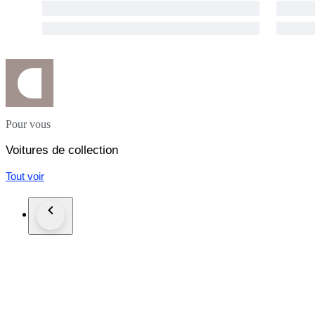
Elle peut être visitée en prenant rendez-vous via Catawiki. La 
Les frais de transfert de propriété ou de documentation pour l'e
Il est conseillé de voir le véhicule avant de faire une offre af
Catawiki.
Pour vous
Voitures de collection
Tout voir