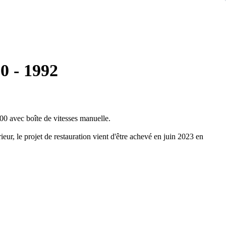
0 - 1992
0 avec boîte de vitesses manuelle.
rieur, le projet de restauration vient d'être achevé en juin 2023 en
de choc ni de rouille.
a été effectuée avec remplacement de l'huile moteur, du filtre à
été vérifiée mais n'a pas été modifiée.
trôle technique et avoir la CG française.
ordre à l'exception d'un léger suintement d'huile au niveau des