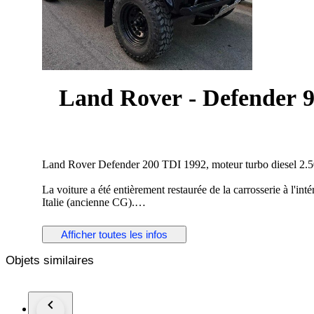
Land Rover - Defender 9
Land Rover Defender 200 TDI 1992, moteur turbo diesel 2.50
La voiture a été entièrement restaurée de la carrosserie à l'inté
Italie (ancienne CG).
La carrosserie et la peinture sont en excellent état, sans trace 
Afficher toutes les infos
Elle est en très bon état mécanique, en juin 2023 une révision 
huile, du filtre à carburant et du filtre à air. La distribution a 
Objets similaires
Elle sort de révision avec facture à l’appui pour passer le con
Le tuyau d'échappement a été remplacé par un nouveau.
Elle ne présente aucun défaut électrique, la mécanique est en 