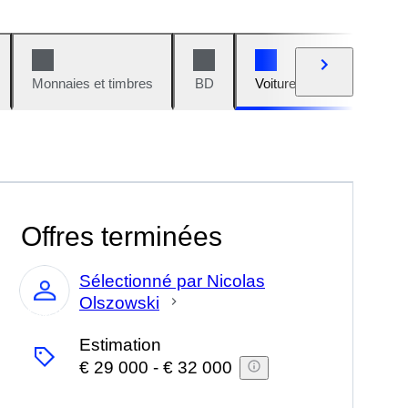
Monnaies et timbres
BD
Voitures et motos
V
Offres terminées
Sélectionné par Nicolas
Olszowski
Expert
Estimation
€ 29 000
-
€ 32 000