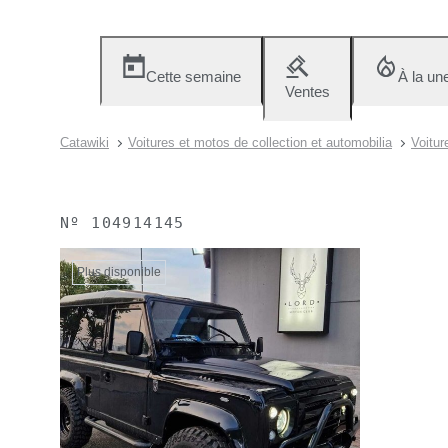
Cette semaine
À la un
Ventes
Catawiki
Voitures et motos de collection et automobilia
Voitur
Nº
104914145
Plus disponible