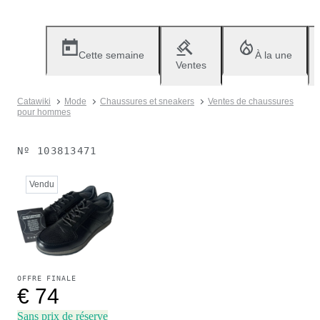
Cette semaine
À la une
Ventes
Catawiki
Mode
Chaussures et sneakers
Ventes de chaussures
pour hommes
Nº
103813471
Vendu
OFFRE FINALE
€ 74
Sans prix de réserve