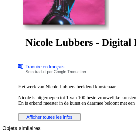
Nicole Lubbers - Digita
Traduire en français
Sera traduit par Google Traduction
Het werk van Nicole Lubbers beeldend kunstenaar.
Nicole is uitgeroepen tot 1 van 100 beste vrouwelijke kunsten
En is erkend meester in de kunst en daarmee beloont met een
Transformeer je ruimte met het werk van van Nicole Lubbers, 
Afficher toutes les infos
opwaartse beweging viert. Lubbers, bekend om haar innovatie
en dynamische vormen om een ​​meeslepend visueel verhaal te
Objets similaires
De rijke kleuren en ingewikkelde texturen van het kunstwerk