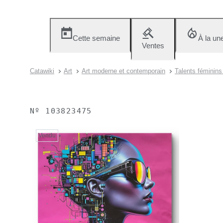
Cette semaine
À la un
Ventes
Catawiki
Art
Art moderne et contemporain
Talents féminin
Nº
103823475
Vendu