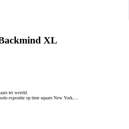
l Backmind XL
aars ter wereld.
 solo expositie op time square New York.
een betoverend abstract stuk dat de kracht van veerkracht en
ve benadering van abstracte kunst, gebruikt een opvallend palet
 creëren.
 trekken kijkers naar binnen en moedigen hen aan om na te denken