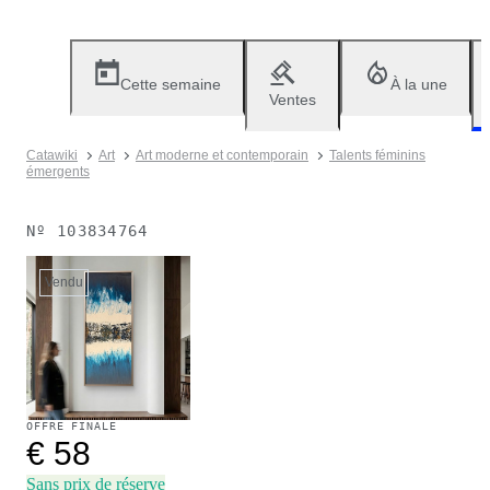
Cette semaine
À la une
Ventes
Catawiki
Art
Art moderne et contemporain
Talents féminins
émergents
Nº
103834764
Vendu
OFFRE FINALE
€ 58
Sans prix de réserve