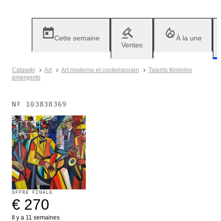
Cette semaine
À la une
Ventes
Catawiki
Art
Art moderne et contemporain
Talents féminins
émergents
Nº
103838369
Vendu
OFFRE FINALE
€ 270
Il y a 11 semaines