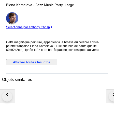
Elena Khmeleva - Jazz Music Party. Large
Expert
Sélectionné par Anthony Chrisp
Cette magnifique peinture, appartient à la brosse du célèbre artiste-
peintre française Elena Khmeleva. Huile sur toile de haute qualité
60x92x2cm, signée « EK » en bas à gauche, contresignée au verso.
Elena Khmeleva vit et travaille à Antibes et participe à la vie culturelle de
la côte d'Azur. Ses œuvres sont exposées à de nombreuses expositions
en Europe et dans le monde entier. Le tableau a été créée dans les
Afficher toutes les infos
meilleures traditions de la peinture européenne. Une belle combinaison
de lyrisme et d'énergie expressive des couleurs. Elena Khmeleva est
listée et enregistrée dans les guides d'art officiels. Cote en salles des
ventes (3539 USD en 2006 aux enchères de Christie’s). Œuvre originale
Objets similaires
et unique. Vendu avec le certificat d'authenticité signé par l’artiste. Envoi
protégé avec suivi et assurance.