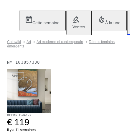
Cette semaine
À la une
Ventes
Catawiki
Art
Art moderne et contemporain
Talents féminins
émergents
Nº
103857338
Vendu
OFFRE FINALE
€ 119
Il y a 11 semaines