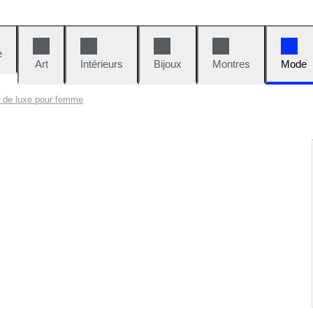
e
Art
Intérieurs
Bijoux
Montres
Mode
s de luxe pour femme