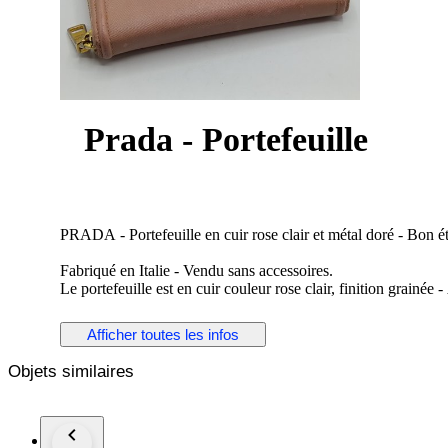
Prada - Portefeuille
PRADA - Portefeuille en cuir rose clair et métal doré - Bon ét
Fabriqué en Italie - Vendu sans accessoires.
Le portefeuille est en cuir couleur rose clair, finition grainée
fermeture en métal doré ferme le portefeuille - Une pièce en m
portefeuille.
Afficher toutes les infos
Dimensions : Hauteur 11 cm - Largeur 19 cm - Epaisseur ferm
Objets similaires
x 2,9 cm.
Le portefeuille présente des marques d'utilisation, merci de p