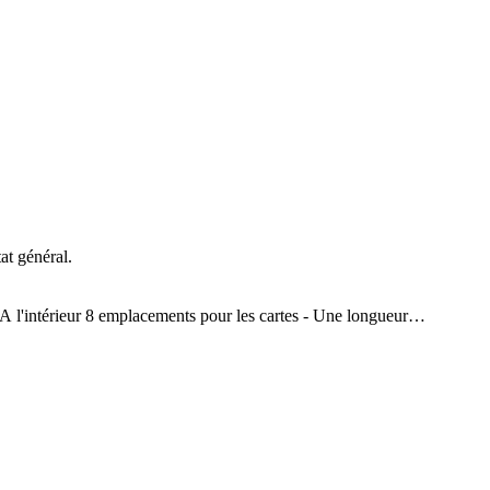
at général.
 - A l'intérieur 8 emplacements pour les cartes - Une longueur
étal doré avec l'inscription "Prada Milano", est au centre du
é 2,9 cm - Epaisseur ouvert 11 cm - Pièce en métal doré : 1,9 cm
rendre en compte les photos.