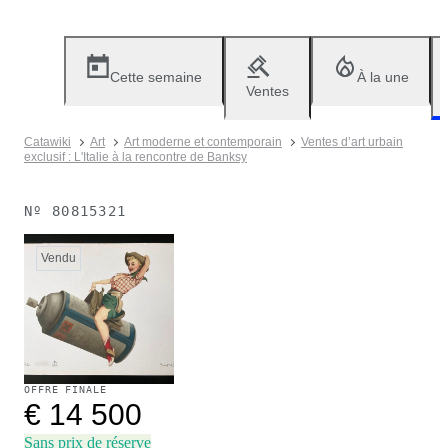
Cette semaine
À la une
Ventes
Catawiki
Art
Art moderne et contemporain
Ventes d’art urbain
exclusif : L'Italie à la rencontre de Banksy
Nº
80815321
Vendu
OFFRE FINALE
€ 14 500
Sans prix de réserve