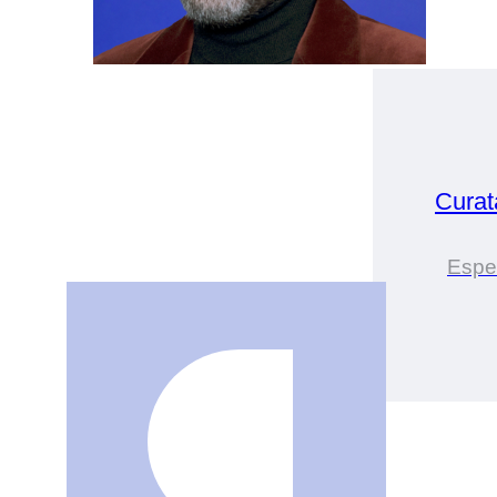
Cura
Esper