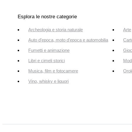
Esplora le nostre categorie
Archeologia e storia naturale
Arte
Auto d’epoca, moto d’epoca e automobilia
Cart
Fumetti e animazione
Gioc
Libri e cimeli storici
Mod
Musica, film e fotocamere
Orol
Vino, whisky e liquori