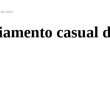
l da uomo
liamento casual