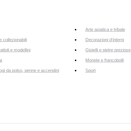
Arte asiatica e tribale
e collezionabili
Decorazioni d'interni
attoli e modellini
Gioielli e pietre preziose
a
Monete e francobolli
ogi da polso, penne e accendini
Sport