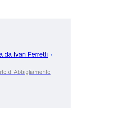
ta da
Ivan
Ferretti
to di Abbigliamento