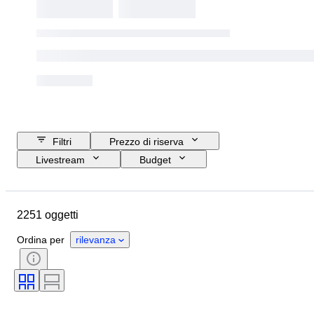
Filtri
Prezzo di riserva
Livestream
Budget
Data di chiusura
Ubicazione
Marchio
Oggetto
2251 oggetti
Paese d’origine
Materiale
Genere
Condizioni
Periodo
Ordina per
rilevanza
Stile
Colore
Taglia
Taglia sull’oggetto
Epoca
Motivo
Taglia del colletto della camicia
Accessori inclusi
Misura di scarpe