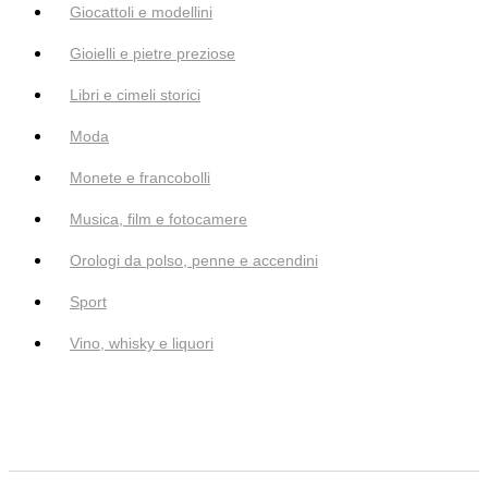
Giocattoli e modellini
Gioielli e pietre preziose
Libri e cimeli storici
Moda
Monete e francobolli
Musica, film e fotocamere
Orologi da polso, penne e accendini
Sport
Vino, whisky e liquori