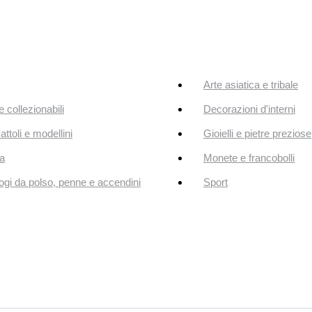
Arte asiatica e tribale
e collezionabili
Decorazioni d'interni
attoli e modellini
Gioielli e pietre preziose
a
Monete e francobolli
ogi da polso, penne e accendini
Sport