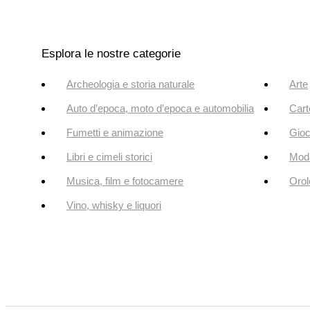
Esplora le nostre categorie
Archeologia e storia naturale
Arte
Auto d’epoca, moto d’epoca e automobilia
Cart
Fumetti e animazione
Gioc
Libri e cimeli storici
Mod
Musica, film e fotocamere
Orol
Vino, whisky e liquori