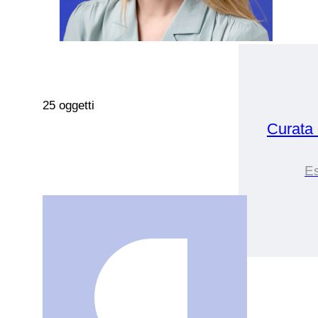
25 oggetti
Curata
Es