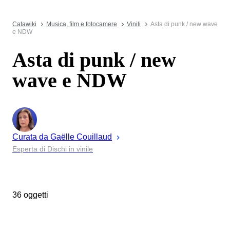
Catawiki
Musica, film e fotocamere
Vinili
Asta di punk / new wave
e NDW
Asta di punk / new
wave e NDW
Curata da
Gaëlle
Couillaud
Esperta di Dischi in vinile
36 oggetti