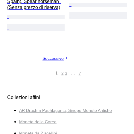
Spain). Spear horseman  
(Senza prezzo di riserva)
Successivo
1
2
3
…
7
Collezioni affini
AR Drachm Paphlagonia, Sinope Monete Antiche
Moneta della Corea
Moneta da 2 scellini