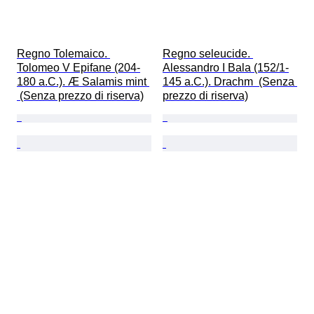
Regno Tolemaico. 
Regno seleucide. 
Tolomeo V Epifane (204-
Alessandro I Bala (152/1-
180 a.C.). Æ Salamis mint 
145 a.C.). Drachm  (Senza 
 (Senza prezzo di riserva)
prezzo di riserva)