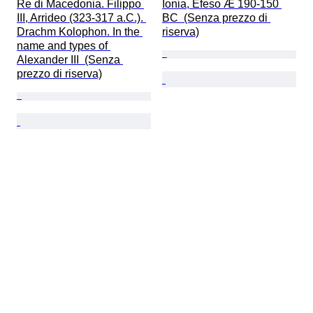
Re di Macedonia. Filippo 
Ionia, Efeso Æ 190-150 
III, Arrideo (323-317 a.C.). 
BC  (Senza prezzo di 
Drachm Kolophon. In the 
riserva)
name and types of 
Alexander III  (Senza 
prezzo di riserva)