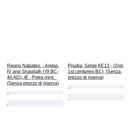
Regno Nabateo. - Aretas 
Pisidia, Selge AE13 - (2nd-
IV and Shaqilath I (9 BC-
1st centuries BC)  (Senza 
40 AD). Æ - Petra mint.  
prezzo di riserva)
(Senza prezzo di riserva)