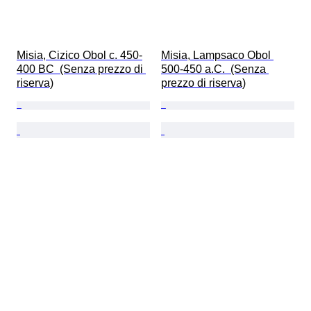
Misia, Cizico Obol c. 450-
Misia, Lampsaco Obol 
400 BC  (Senza prezzo di 
500-450 a.C.  (Senza 
riserva)
prezzo di riserva)