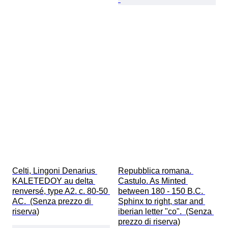
Celti, Lingoni Denarius 
Repubblica romana. 
KALETEDOY au delta 
Castulo. As Minted 
renversé, type A2. c. 80-50 
between 180 - 150 B.C. 
AC.  (Senza prezzo di 
Sphinx to right, star and 
riserva)
iberian letter "co".  (Senza 
prezzo di riserva)