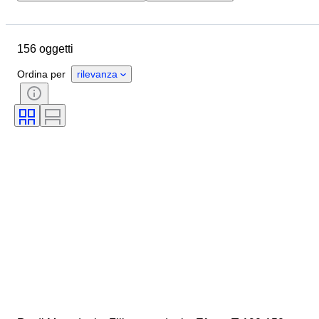
Ubicazione
Oggetto
Paese d’origine
Materiale
156 oggetti
Condizioni
Soggetto
Valuta
Epoca
Sovrano/epoca
Ordina per
rilevanza
Tipo di moneta