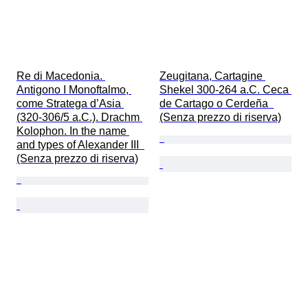
Re di Macedonia. 
Zeugitana, Cartagine 
Antigono I Monoftalmo, 
Shekel 300-264 a.C. Ceca 
come Stratega d’Asia 
de Cartago o Cerdeña  
(320-306/5 a.C.). Drachm 
(Senza prezzo di riserva)
Kolophon. In the name 
and types of Alexander III  
(Senza prezzo di riserva)