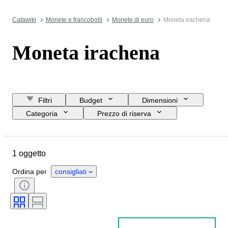
Catawiki
Monete e francobolli
Monete di euro
Moneta irachena
Moneta irachena
Filtri
Budget
Dimensioni
Categoria
Prezzo di riserva
Data di chiusura
Ubicazione
Oggetto
Paese d’origine
1 oggetto
Condizioni
Soggetto
Epoca
Tipo di moneta
Ordina per
consigliati