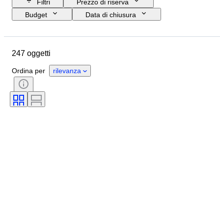
Filtri
Prezzo di riserva
Budget
Data di chiusura
Ubicazione
Formato
Dimensioni
Oggetto
247 oggetti
Paese d’origine
Materiale
Genere
Condizioni
Ordina per
rilevanza
Accessori
Periodo
Certificato
Soggetto
Stile
Tecnica
Firma
Rilegatura
Edizione
Lingua
Colore
Originale / Replica
Taglia sull’oggetto
Venduto da
Epoca