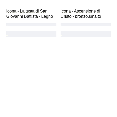
Icona - La testa di San 
Icona - Ascensione di 
Giovanni Battista - Legno
Cristo - bronzo,smalto