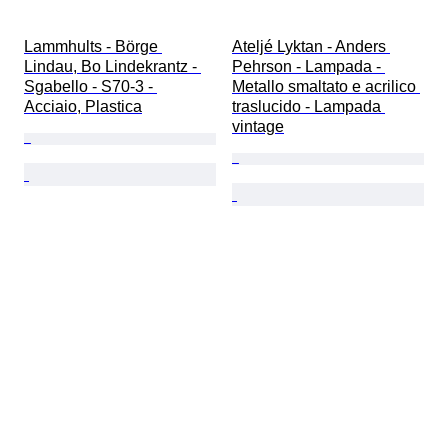
Lammhults - Börge 
Ateljé Lyktan - Anders 
Lindau, Bo Lindekrantz - 
Pehrson - Lampada - 
Sgabello - S70-3 - 
Metallo smaltato e acrilico 
Acciaio, Plastica
traslucido - Lampada 
vintage