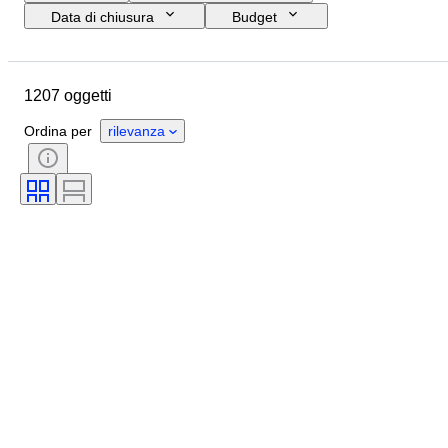
Data di chiusura
Budget
Ubicazione
Formato
Dimensioni
Marchio
1207 oggetti
Oggetto
Paese d’origine
Materiale
Genere
Ordina per
rilevanza
Condizioni
Accessori
Periodo
Soggetto
Stile
Firma
Edizione
Colore
Movimento dell'orologio
Venduto da
Artista
Riserva di carica
Con rintocco
Epoca
Creatore
Modello