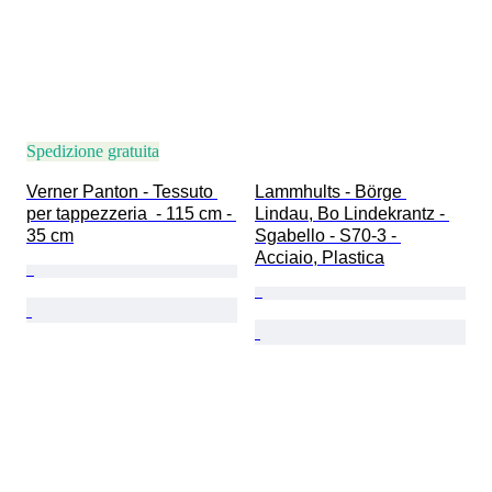
Spedizione gratuita
Verner Panton - Tessuto 
Lammhults - Börge 
per tappezzeria  - 115 cm - 
Lindau, Bo Lindekrantz - 
35 cm
Sgabello - S70-3 - 
Acciaio, Plastica