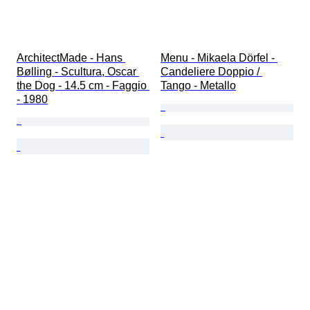
ArchitectMade - Hans 
Menu - Mikaela Dörfel - 
Bølling - Scultura, Oscar 
Candeliere Doppio / 
the Dog - 14.5 cm - Faggio 
Tango - Metallo
- 1980