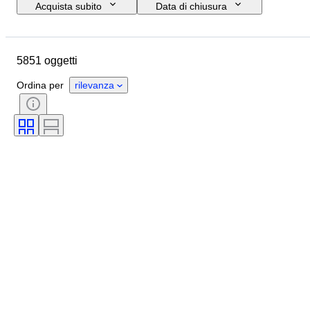
Acquista subito
Data di chiusura
Budget
Ubicazione
Formato
Dimensioni
5851 oggetti
Oggetto
Paese d’origine
Materiale
Genere
Ordina per
rilevanza
Condizioni
Periodo
Pietra preziosa
Certificato
Firma
Colore
Taglio
Colore esatto
Minerale
Forma minerale
Epoca
Originale / Replica
Taglia sull’oggetto
Trattamento
Lucentezza della perla
Qualità della superficie della perla