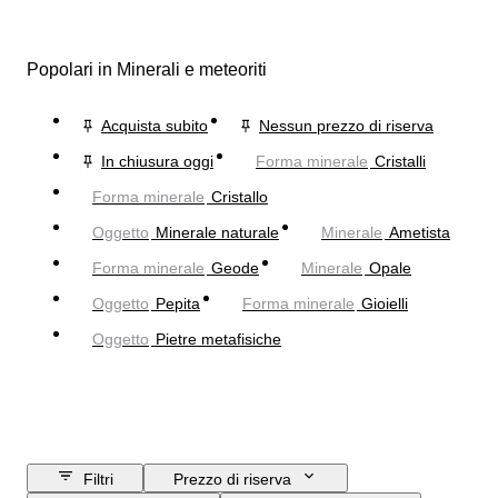
Popolari in Minerali e meteoriti
Acquista subito
Nessun prezzo di riserva
In chiusura oggi
Forma minerale
Cristalli
Forma minerale
Cristallo
Oggetto
Minerale naturale
Minerale
Ametista
Forma minerale
Geode
Minerale
Opale
Oggetto
Pepita
Forma minerale
Gioielli
Oggetto
Pietre metafisiche
Filtri
Prezzo di riserva