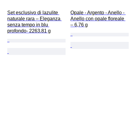
Set esclusivo di lazulite 
Opale - Argento - Anello - 
naturale rara – Eleganza 
Anello con opale floreale 
senza tempo in blu 
– 6,76 g
profondo- 2263.81 g