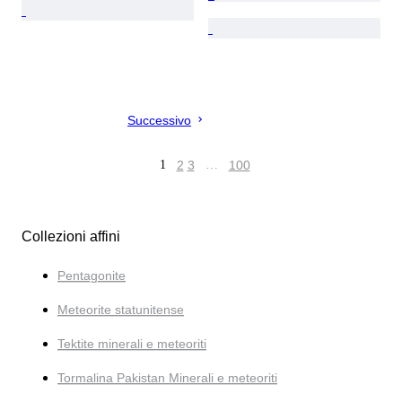
Successivo
1
2
3
…
100
Collezioni affini
Pentagonite
Meteorite statunitense
Tektite minerali e meteoriti
Tormalina Pakistan Minerali e meteoriti