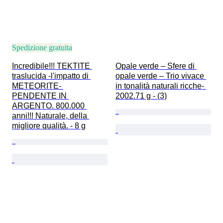
Spedizione gratuita
Incredibile!!! TEKTITE 
Opale verde – Sfere di 
traslucida -l'impatto di 
opale verde – Trio vivace 
METEORITE- 
in tonalità naturali ricche- 
PENDENTE IN 
2002.71 g - (3)
ARGENTO. 800.000 
anni!!! Naturale, della 
migliore qualità. - 8 g