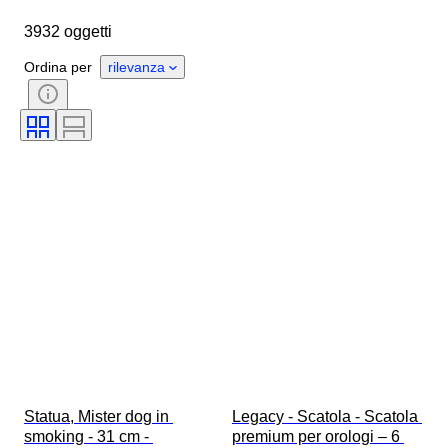
Dimensioni
Marchio
3932 oggetti
Oggetto
Paese d’origine
Materiale
Genere
Ordina per
rilevanza
Condizioni
Periodo
Certificato
Stile
Tecnica
Firma
Colore
Movimento dell'orologio
Originale / Replica
Epoca
Tipo di crescita
Venduto da
Riserva di carica
Con rintocco
Trattamento
Esemplare
Statua, Mister dog in 
Legacy - Scatola - Scatola 
smoking - 31 cm - 
premium per orologi – 6 