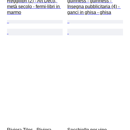
Reggilibri (2) - Art Déco, 
guinness - guinness - 
metà secolo - fermi-libri in 
Insegna pubblicitaria (4) - 
marmo
ganci in ghisa - ghisa
Riviera Tiles - Riviera 
Secchiello per vino -  