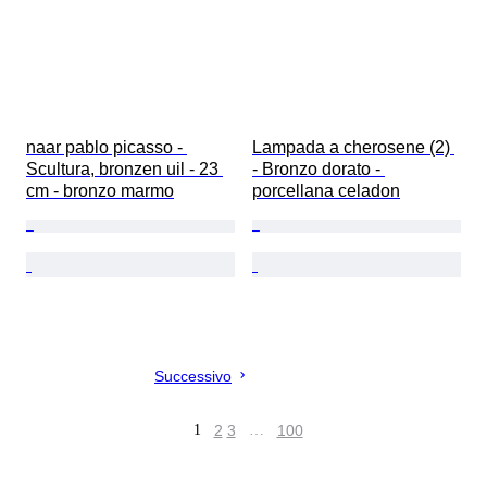
naar pablo picasso - 
Lampada a cherosene (2) 
Scultura, bronzen uil - 23 
- Bronzo dorato - 
cm - bronzo marmo
porcellana celadon
Successivo
1
2
3
…
100