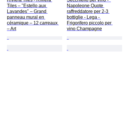
Tiles – "Estello aux 
Napoleone Quote 
Lavandes" – Grand 
raffreddatore per 2-3 
panneau mural en 
bottiglie - Lega - 
céramique – 12 carreaux 
Frigorifero piccolo per 
– Art
vino Champagne