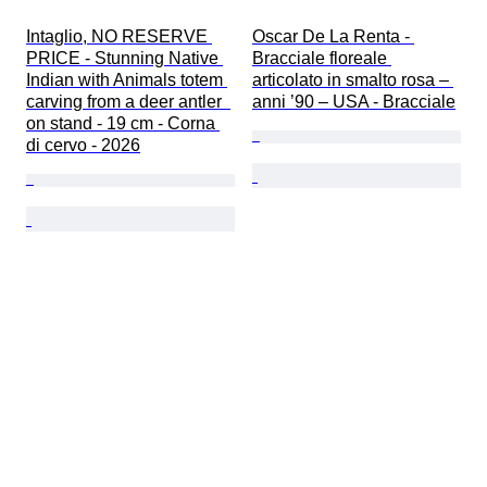
Intaglio, NO RESERVE 
Oscar De La Renta - 
PRICE - Stunning Native 
Bracciale floreale 
Indian with Animals totem 
articolato in smalto rosa – 
carving from a deer antler  
anni ’90 – USA - Bracciale
on stand - 19 cm - Corna 
di cervo - 2026