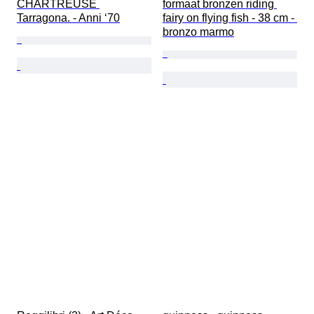
CHARTREUSE 
formaat bronzen riding 
Tarragona. - Anni ‘70
fairy on flying fish - 38 cm - 
bronzo marmo