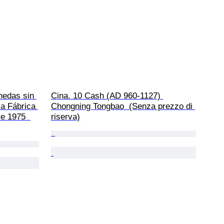
nedas sin 
Cina. 10 Cash (AD 960-1127) 
la Fábrica 
Chongning Tongbao  (Senza prezzo di 
e 1975  
riserva)