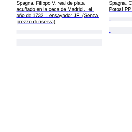
Spagna. Filippo V. real de plata 
Spagna. Ca
acuñado en la ceca de Madrid .  el 
Potosí PP 
año de 1732  . ensayador JF  (Senza 
prezzo di riserva)