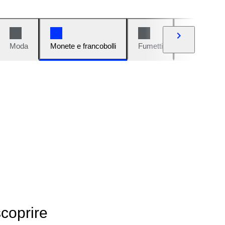
Moda
Monete e francobolli
Fumetti
Auto e moto
scoprire