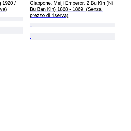
 1920 / 
Giappone. Meiji Emperor. 2 Bu Kin (Ni 
rva)
Bu Ban Kin) 1868 - 1869  (Senza 
prezzo di riserva)