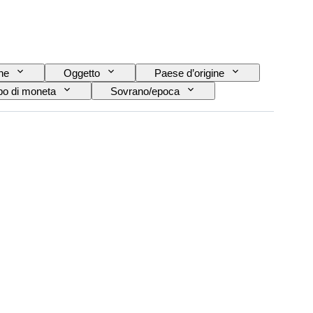
ne
Oggetto
Paese d’origine
po di moneta
Sovrano/epoca