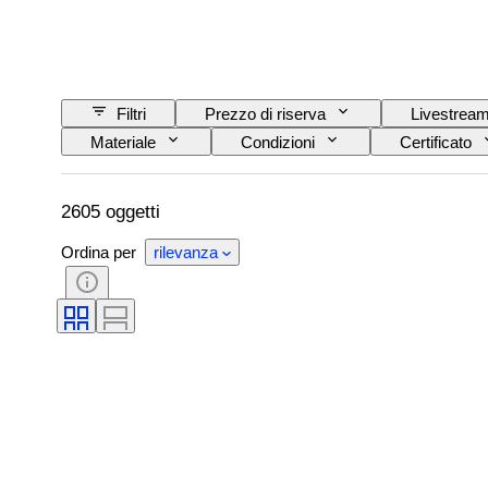
Filtri
Prezzo di riserva
Livestrea
Materiale
Condizioni
Certificato
Epoca
Artista
2605 oggetti
Ordina per
rilevanza