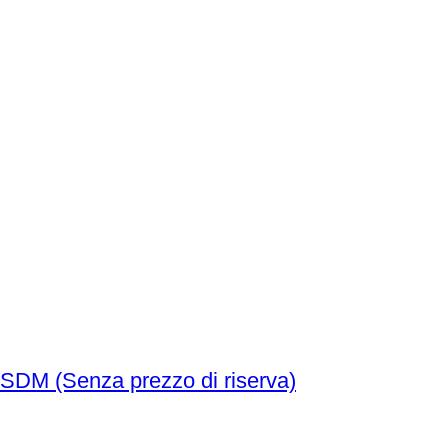
Spagna. Amedeo I. 5 Pesetas 1871 *71 SDM (Senza prezzo di riserva)