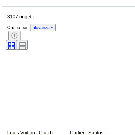
Data di chiusura
Ubicazione
Dimensioni
Marchio
3107 oggetti
Oggetto
Paese d’origine
Materiale
Genere
Ordina per
rilevanza
Condizioni
Periodo
Pietra preziosa
Certificato
Titolo
Stile
Colore
Taglia
Taglio
Taglia sull’oggetto
Motivo
Tipo di diamante
Misura
Originale / Replica
Accessori inclusi
Epoca
Modello
Louis Vuitton - Clutch
Cartier - Santos - 