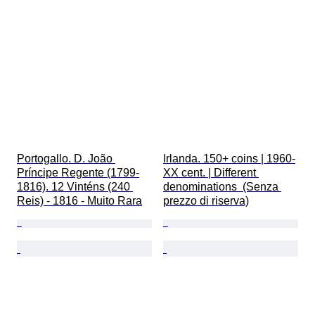
Portogallo. D. João 
Irlanda. 150+ coins | 1960-
Príncipe Regente (1799-
XX cent. | Different 
1816). 12 Vinténs (240 
denominations  (Senza 
Reis) - 1816 - Muito Rara
prezzo di riserva)