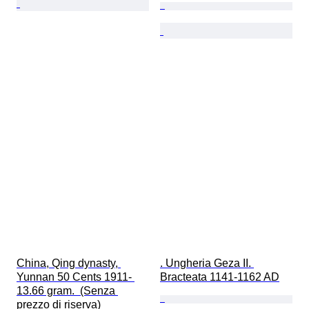
China, Qing dynasty, 
. Ungheria Geza II. 
Yunnan 50 Cents 1911- 
Bracteata 1141-1162 AD
13.66 gram.  (Senza 
prezzo di riserva)