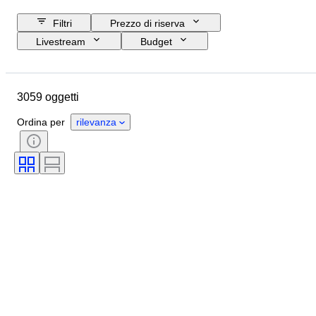
Filtri
Prezzo di riserva
Livestream
Budget
Data di chiusura
Ubicazione
Oggetto
Paese d’origine
3059 oggetti
Materiale
Condizioni
Certificato
Soggetto
Firma
Ordina per
rilevanza
Valuta
Tipo di moneta
Sovrano/epoca
Epoca
Artista