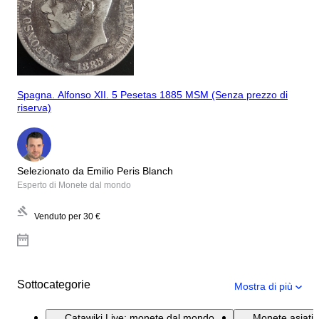
Spagna. Alfonso XII. 5 Pesetas 1885 MSM (Senza prezzo di
riserva)
Selezionato da Emilio Peris Blanch
Esperto di Monete dal mondo
Venduto per
30 €
Sottocategorie
Mostra di più
Catawiki Live: monete dal mondo
Monete asiatic