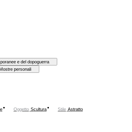
mporanee e del dopoguerra
Mostre personali
te
Oggetto
Scultura
Stile
Astratto