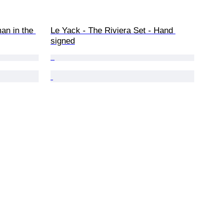
an in the 
Le Yack - The Riviera Set - Hand 
signed