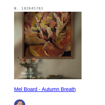
N.
102845783
Mel Board - Autumn Breath