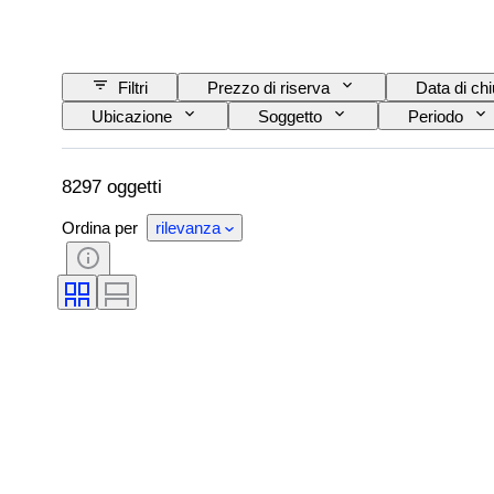
Filtri
Prezzo di riserva
Data di ch
Ubicazione
Soggetto
Periodo
8297 oggetti
Ordina per
rilevanza