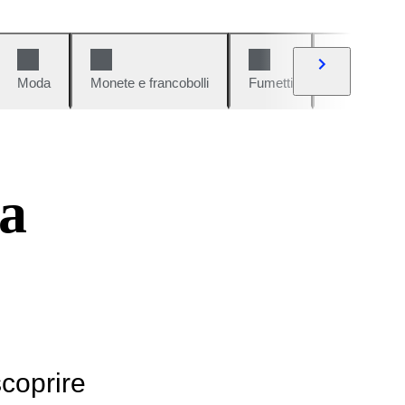
Moda
Monete e francobolli
Fumetti
Auto e moto
a
scoprire