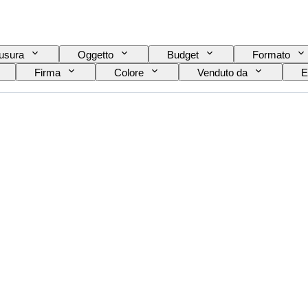
iusura
Oggetto
Budget
Formato
Firma
Colore
Venduto da
E