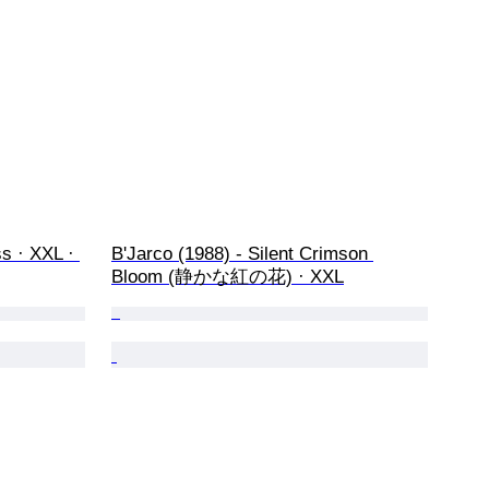
s · XXL · 
B'Jarco (1988) - Silent Crimson 
Bloom (静かな紅の花) · XXL