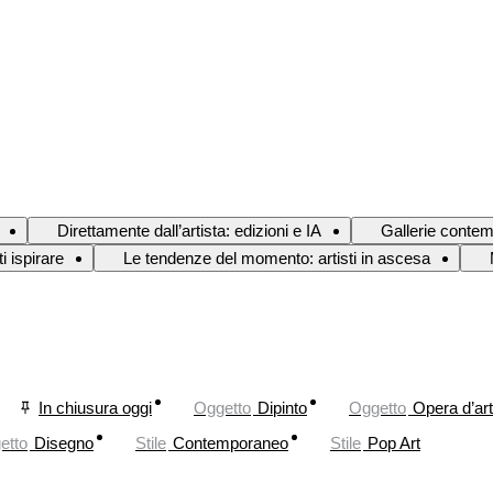
Direttamente dall’artista: edizioni e IA
Gallerie conte
i ispirare
Le tendenze del momento: artisti in ascesa
In chiusura oggi
Oggetto
Dipinto
Oggetto
Opera d’ar
etto
Disegno
Stile
Contemporaneo
Stile
Pop Art