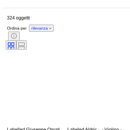
Budget
Ubicazione
Marchio
Oggetto
Paese d’origine
324 oggetti
Materiale
Condizioni
Accessori
Periodo
Stile
Ordina per
rilevanza
Epoca
Testato e funzionante
Labelled Giuseppe Ornati 
Labeled Aldric -  - Violino - 