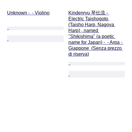
Unknown -  - Violino
Kindenryu 琴伝流 - 
Electric Taishogoto 
(Taisho Harp, Nagoya 
Harp) , named 
"Shikishima" (a poetic 
name for Japan) -  - Arpa - 
Giappone  (Senza prezzo 
di riserva)