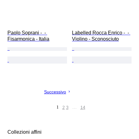
Paolo Soprani -  - 
Labelled Rocca Enrico -  - 
Fisarmonica - Italia
Violino - Sconosciuto
Successivo
1
2
3
…
14
Collezioni affini