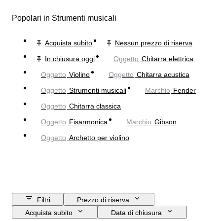
Popolari in Strumenti musicali
Acquista subito
Nessun prezzo di riserva
In chiusura oggi
Oggetto
Chitarra elettrica
Oggetto
Violino
Oggetto
Chitarra acustica
Oggetto
Strumenti musicali
Marchio
Fender
Oggetto
Chitarra classica
Oggetto
Fisarmonica
Marchio
Gibson
Oggetto
Archetto per violino
Filtri
Prezzo di riserva
Acquista subito
Data di chiusura