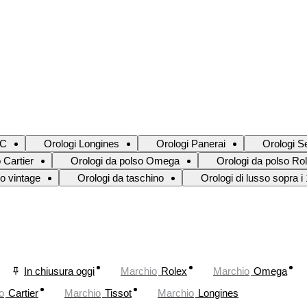
WC
Orologi Longines
Orologi Panerai
Orologi S
 Cartier
Orologi da polso Omega
Orologi da polso Ro
so vintage
Orologi da taschino
Orologi di lusso sopra i
In chiusura oggi
Marchio
Rolex
Marchio
Omega
o
Cartier
Marchio
Tissot
Marchio
Longines