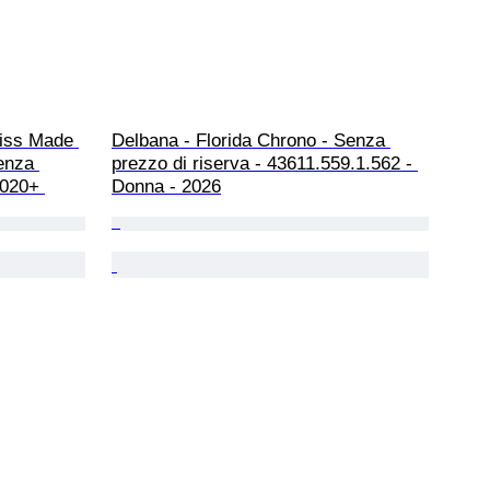
iss Made 
Delbana - Florida Chrono - Senza 
enza 
prezzo di riserva - 43611.559.1.562 - 
2020+ 
Donna - 2026