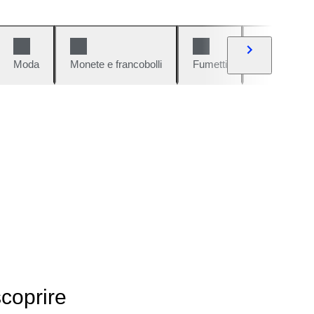
Moda
Monete e francobolli
Fumetti
Auto e moto
scoprire