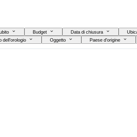
ubito
Budget
Data di chiusura
Ubic
 dell’orologio
Oggetto
Paese d’origine
Soggetto
Stile
Rilegatura
E
glia sull’oggetto
Tipo di diamante
Materiale del 