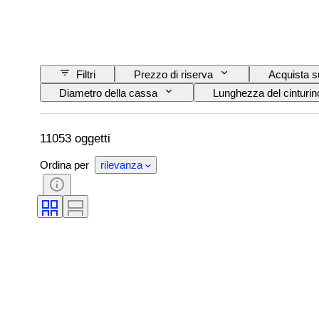
Filtri
Prezzo di riserva
Acquista s
Diametro della cassa
Lunghezza del cinturino
Condizioni
Periodo
Certificato
Movimento dell'orologio
Epoca
Ta
11053 oggetti
Ordina per
rilevanza