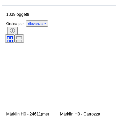
Ubicazione
Marchio
Oggetto
Paese d’origine
1339 oggetti
Materiale
Condizioni
Accessori
Periodo
Ordina per
rilevanza
Soggetto
Stile
Colore
Scala
Controllo
Alimentazione
Impresa ferroviaria
Epoca
Originale / Replica
Märklin H0 - 24611(met 
Märklin H0 - Carrozza 