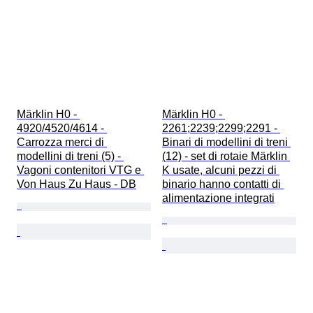
Märklin H0 - 
Märklin H0 - 
4920/4520/4614 - 
2261;2239;2299;2291 - 
Carrozza merci di 
Binari di modellini di treni 
modellini di treni (5) - 
(12) - set di rotaie Märklin 
Vagoni contenitori VTG e 
K usate, alcuni pezzi di 
Von Haus Zu Haus - DB
binario hanno contatti di 
alimentazione integrati