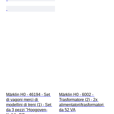
Märklin H0 - 46194 - Set 
Märklin H0 - 6002 - 
di vagoni merci di 
Trasformatore (2) - 2x 
modellini di treni (1) - Set 
alimentatori/trasformatori 
da 3 pezzi "Hoogoven-
da 52 VA