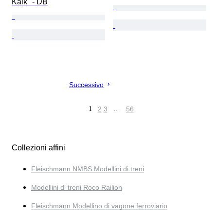
Kalk" - DB
Successivo
1
2
3
…
56
Collezioni affini
Fleischmann NMBS Modellini di treni
Modellini di treni Roco Railion
Fleischmann Modellino di vagone ferroviario