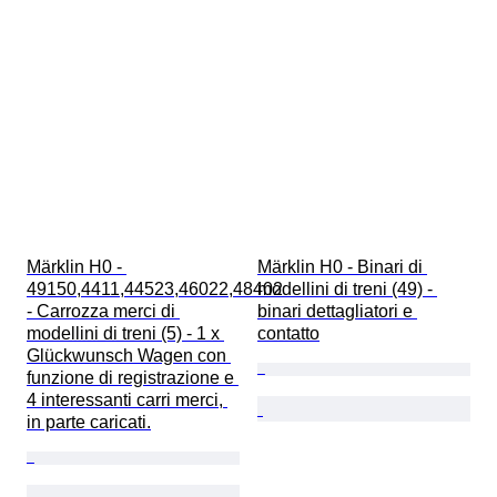
Märklin H0 - 
Märklin H0 - Binari di 
49150,4411,44523,46022,48402 
modellini di treni (49) - 
- Carrozza merci di 
binari dettagliatori e 
modellini di treni (5) - 1 x 
contatto
Glückwunsch Wagen con 
funzione di registrazione e 
4 interessanti carri merci, 
in parte caricati.