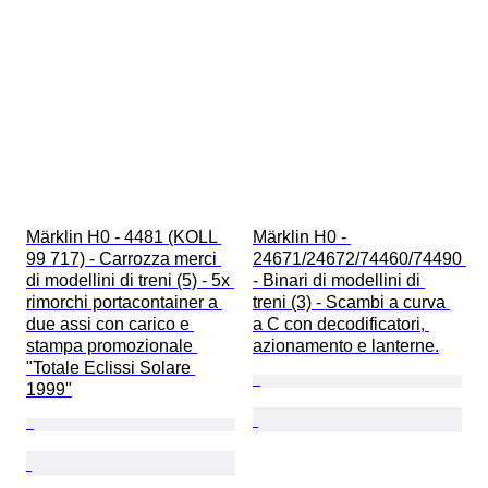
Märklin H0 - 4481 (KOLL 
Märklin H0 - 
99 717) - Carrozza merci 
24671/24672/74460/74490 
di modellini di treni (5) - 5x 
- Binari di modellini di 
rimorchi portacontainer a 
treni (3) - Scambi a curva 
due assi con carico e 
a C con decodificatori, 
stampa promozionale 
azionamento e lanterne.
"Totale Eclissi Solare 
1999"