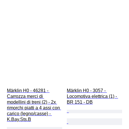
Märklin H0 - 46281 - 
Märklin H0 - 3057 - 
Carrozza merci di 
Locomotiva elettrica (1) - 
modellini di treni (2) - 2x 
BR 151 - DB
rimorchi piatti a 4 assi con 
carico (legno/casse) - 
K.Bay.Sts.B