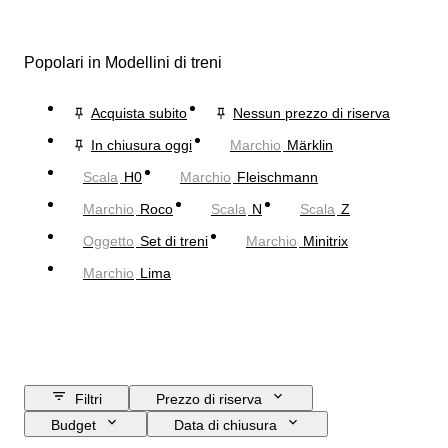
Popolari in Modellini di treni
Acquista subito
Nessun prezzo di riserva
In chiusura oggi
Marchio
Märklin
Scala
H0
Marchio
Fleischmann
Marchio
Roco
Scala
N
Scala
Z
Oggetto
Set di treni
Marchio
Minitrix
Marchio
Lima
Filtri
Prezzo di riserva
Budget
Data di chiusura