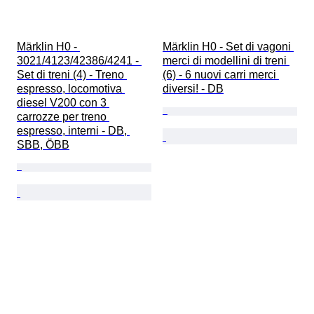
Märklin H0 - 
Märklin H0 - Set di vagoni 
3021/4123/42386/4241 - 
merci di modellini di treni 
Set di treni (4) - Treno 
(6) - 6 nuovi carri merci 
espresso, locomotiva 
diversi! - DB
diesel V200 con 3 
carrozze per treno 
espresso, interni - DB, 
SBB, ÖBB