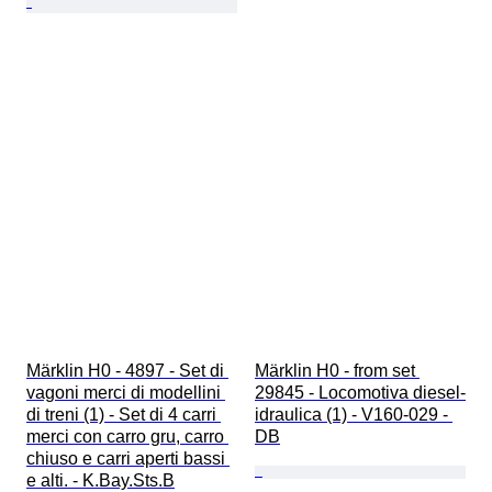
Märklin H0 - 4897 - Set di 
Märklin H0 - from set 
vagoni merci di modellini 
29845 - Locomotiva diesel-
di treni (1) - Set di 4 carri 
idraulica (1) - V160-029 - 
merci con carro gru, carro 
DB
chiuso e carri aperti bassi 
e alti. - K.Bay.Sts.B