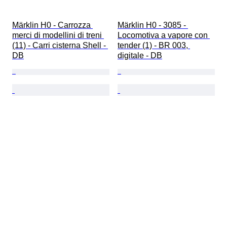
Märklin H0 - Carrozza 
Märklin H0 - 3085 - 
merci di modellini di treni 
Locomotiva a vapore con 
(11) - Carri cisterna Shell - 
tender (1) - BR 003, 
DB
digitale - DB