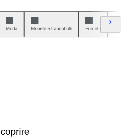
Moda
Monete e francobolli
Fumetti
Auto e moto
scoprire