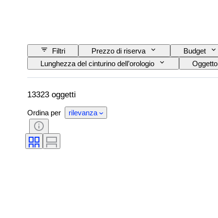
Filtri
Prezzo di riserva
Budget
Lunghezza del cinturino dell’orologio
Oggetto
Certificato
Soggetto
Edizione
Epoca
Riserva di carica
Con rint
13323 oggetti
Ordina per
rilevanza