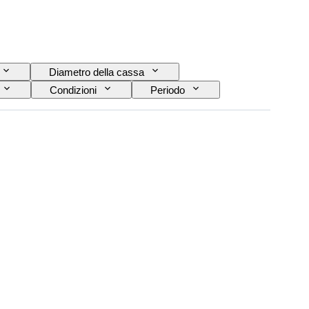
Diametro della cassa
Condizioni
Periodo
Materiale del cinturino dell’orologio
Modello