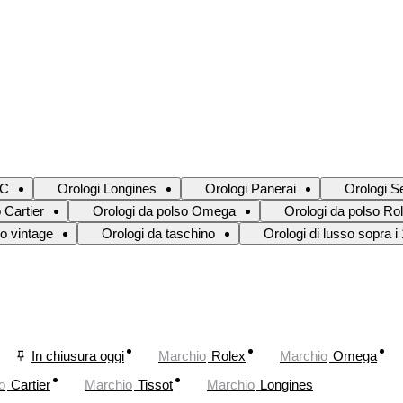
WC
Orologi Longines
Orologi Panerai
Orologi S
 Cartier
Orologi da polso Omega
Orologi da polso Ro
so vintage
Orologi da taschino
Orologi di lusso sopra i
In chiusura oggi
Marchio
Rolex
Marchio
Omega
o
Cartier
Marchio
Tissot
Marchio
Longines