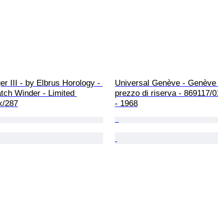
r III - by Elbrus Horology - 
Universal Genève - Genève 
tch Winder - Limited 
prezzo di riserva - 869117/
x/287
- 1968