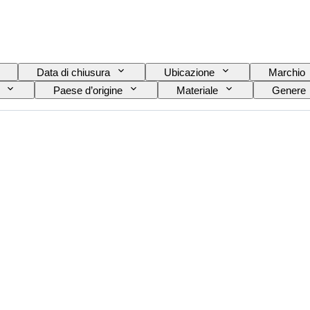
Data di chiusura
Ubicazione
Marchio
Paese d’origine
Materiale
Genere
Lingua
Colore
Movimento dell'orologio
occo
Originale / Replica
Tipo di automobilia