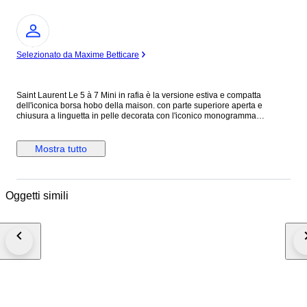
Esperto
Selezionato da Maxime Betticare
Saint Laurent Le 5 à 7 Mini in rafia è la versione estiva e compatta
dell'iconica borsa hobo della maison. con parte superiore aperta e
chiusura a linguetta in pelle decorata con l'iconico monogramma
CASSANDRE in metallo color bronzo. L'esterno e realizzato in rafia
intrecciata con finiture in pelle di vitello. Questa borsa rappresenta un
accessorio ideale per outfit caldi o da vacanza, mantenendo l'eleganza
Mostra tutto
parigina tipica di YSL. Condizioni Come nuova. N.B. Si consiglia di
visualizzare tutte le foto prima dell'acquisto per assicurarsi di essere
soddisfatti delle condizioni dell'articolo. Altezza 10 cm Lunghezza 18,5
cm Profondità 4 cm Made in Madagascar Colore: Beige Materiale: Rafia
Oggetti simili
INV.360/26 MAR2415021