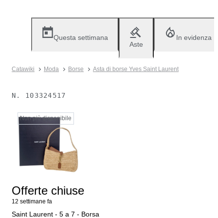
Questa settimana
In evidenza
Aste
Catawiki
Moda
Borse
Asta di borse Yves Saint Laurent
N.
103324517
Non più disponibile
Offerte chiuse
12 settimane fa
Saint Laurent - 5 a 7 - Borsa