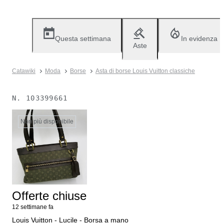
Questa settimana
In evidenza
Aste
Catawiki
Moda
Borse
Asta di borse Louis Vuitton classiche
N.
103399661
Non più disponibile
Offerte chiuse
12 settimane fa
Louis Vuitton - Lucile - Borsa a mano