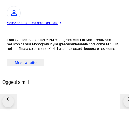
Esperto
Selezionato da Maxime Betticare
Louis Vuitton Borsa Lucile PM Monogram Mini Lin Kaki. Realizzata
nell'iconica tela Monogram Idylle (precedentemente nota come Mini Lin)
nella raffinata colorazione Kaki. La tela jacquard, leggera e resistente, è
impreziosita da finiture in pelle verde cachi e hardware dorato. Tasca
frontale con zip per un accesso rapido agli oggetti essenziali. Porta
indirizzo (tag) in pelle rimovibile con logo stampato a caldo. Chiusura
Mostra tutto
superiore con zip per la massima sicurezza. Ampio scomparto principale
foderato in tessuto coordinato. Made in France Condizioni: Eccellenti,
lievi segni di usura sugli angoli Misure: 29 x 20 x 9,5 cm, luce manico 21
cm Codice di Autenticità: SR0073 (Prodotta in Francia nel luglio 2003)
Oggetti simili