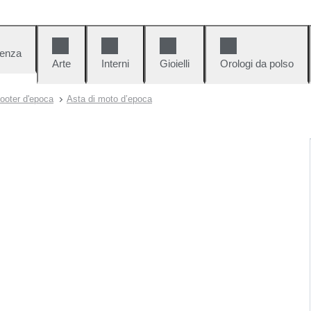
denza
Arte
Interni
Gioielli
Orologi da polso
ooter d'epoca
Asta di moto d’epoca