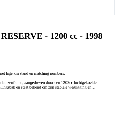
O RESERVE - 1200 cc - 1998
et lage km stand en matching numbers.
en buizenframe, aangedreven door een 1203cc luchtgekoelde
lingsbak en staat bekend om zijn stabiele wegligging en
jaren stil gestaan. Zal dus verder even nagekeken moeten worden
jken en proef te rijden alvorens u een bod plaatst.