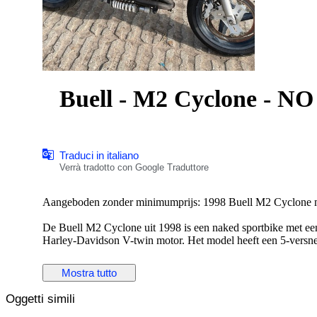
Buell - M2 Cyclone - N
Traduci in italiano
Verrà tradotto con Google Traduttore
Aangeboden zonder minimumprijs: 1998 Buell M2 Cyclone m
De Buell M2 Cyclone uit 1998 is een naked sportbike met e
Harley-Davidson V-twin motor. Het model heeft een 5-versnel
toercapaciteiten.
Mostra tutto
De motorfiets rijdt, remt en schakelt, maar heeft een aantal 
voor ingebruikname.
Oggetti simili
U bent van harte welkom om de Buel M2 Cyclone te komen beki