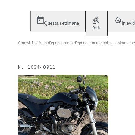
Questa settimana
In evi
Aste
Catawiki
Auto d’epoca, moto d’epoca e automobilia
Moto e sc
N.
103440911
Venduto