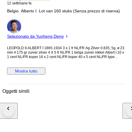
12 settimane fa
Belgio. Alberto I. Lot van 160 stuks (Senza prezzo di riserva)
Esperto
Selezionato da Yunheng Deng
LEOPOLD II-ALBERT I 1865-1934 3 x 1 fr NL/FR Ag Zilver 0.835, 5g, ø 23
mm 4.175 gr zuiver zilver 4 X 5 fr NL/FR 1 belga zuiver nikkel Albert I 10 x
1 cent NL/FR koper 16 x 2 cent NL/FR koper 40 x 5 cent NL/FR type
Michaud 50 x 10 cent NL/FR type Michaud 12 x 25 cent NL/FR type
Michaud 24 x 50 cent NL/FR type Bonnetain 9 x 1 fr NL/FR type
Bonnetain gemengd lot gemengde kwaliteit 160 Belgische munten
Mostra tutto
verzonden met tracking via postNL of Bpost
Oggetti simili