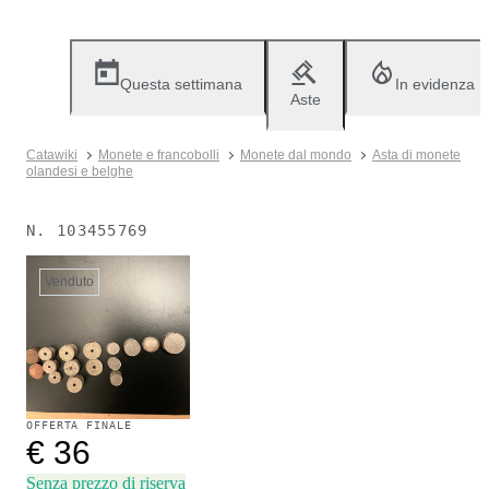
Questa settimana
In evidenza
Aste
Catawiki
Monete e francobolli
Monete dal mondo
Asta di monete
olandesi e belghe
N.
103455769
Venduto
OFFERTA FINALE
€ 36
Senza prezzo di riserva