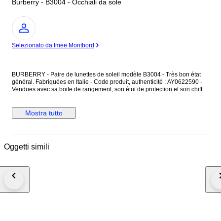
Burberry - B3004 - Occhiali da sole
Esperto
Selezionato da Imee Montbord
BURBERRY - Paire de lunettes de soleil modèle B3004 - Très bon état
général. Fabriquées en Italie - Code produit, authenticité : AY0622590 -
Vendues avec sa boite de rangement, son étui de protection et son chiffon
de nettoyage. La monture est en métal argenté, finition brillante - Les
branches sont en résine couleur vert foncé sur une face et vert avec des
motifs à carreaux sur l'autre face - Le masque est sans monture
Mostra tutto
apparente. Les verres sont teintés uniformément, avec des micros
rayures. Dimensions : Hauteur du masque 4,8 cm - Largeur du masque
13,5 cm - Longueur des branches 12,5 cm. Inscriptions : Burberry Made in
Italy CE // B3004 1003/73 65[]12 125. Les verres présentent des micros
Oggetti simili
rayures, non visible sur les photos et ne gênant pas la vision. Les lunettes
sont en très bon état général.