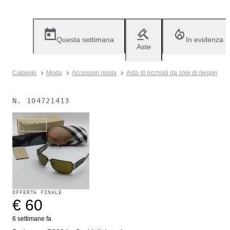
Questa settimana
In evidenza
Aste
Catawiki
Moda
Accessori moda
Asta di occhiali da sole di design
N.
104721413
Venduto
OFFERTA FINALE
€ 60
6 settimane fa